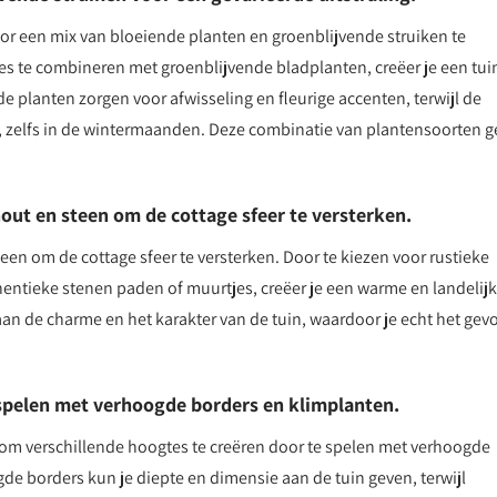
door een mix van bloeiende planten en groenblijvende struiken te
es te combineren met groenblijvende bladplanten, creëer je een tui
nde planten zorgen voor afwisseling en fleurige accenten, terwijl de
n, zelfs in de wintermaanden. Deze combinatie van plantensoorten g
.
out en steen om de cottage sfeer te versterken.
een om de cottage sfeer te versterken. Door te kiezen voor rustieke
entieke stenen paden of muurtjes, creëer je een warme en landelij
j aan de charme en het karakter van de tuin, waardoor je echt het gev
 spelen met verhoogde borders en klimplanten.
s om verschillende hoogtes te creëren door te spelen met verhoogde
e borders kun je diepte en dimensie aan de tuin geven, terwijl