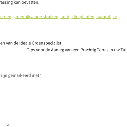
rassing kan bevatten.
werpen
,
groenblijvende struiken
,
hout
,
klimplanten
,
natuurlijke
en van de Ideale Groenspecialist
Tips voor de Aanleg van een Prachtig Terras in uw Tu
n zijn gemarkeerd met
*