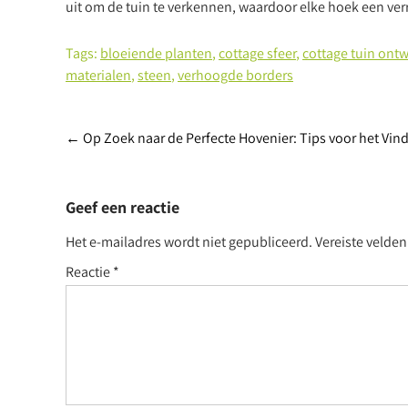
uit om de tuin te verkennen, waardoor elke hoek een ver
Tags:
bloeiende planten
,
cottage sfeer
,
cottage tuin ont
materialen
,
steen
,
verhoogde borders
Post
←
Op Zoek naar de Perfecte Hovenier: Tips voor het Vind
navigation
Geef een reactie
Het e-mailadres wordt niet gepubliceerd.
Vereiste velde
Reactie
*