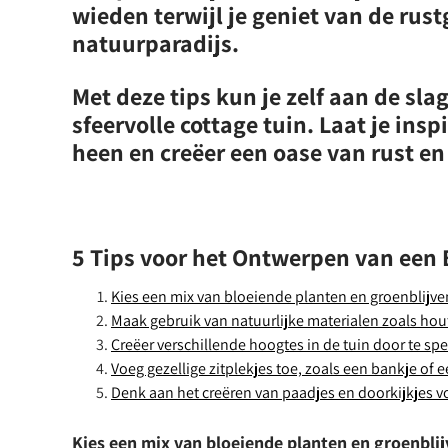
wieden terwijl je geniet van de rust
natuurparadijs.
Met deze tips kun je zelf aan de sl
sfeervolle cottage tuin. Laat je ins
heen en creëer een oase van rust en
5 Tips voor het Ontwerpen van een
Kies een mix van bloeiende planten en groenblijven
Maak gebruik van natuurlijke materialen zoals hout
Creëer verschillende hoogtes in de tuin door te s
Voeg gezellige zitplekjes toe, zoals een bankje of
Denk aan het creëren van paadjes en doorkijkjes vo
Kies een mix van bloeiende planten en groenblij