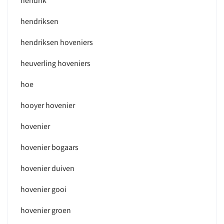
hendrik
hendriksen
hendriksen hoveniers
heuverling hoveniers
hoe
hooyer hovenier
hovenier
hovenier bogaars
hovenier duiven
hovenier gooi
hovenier groen