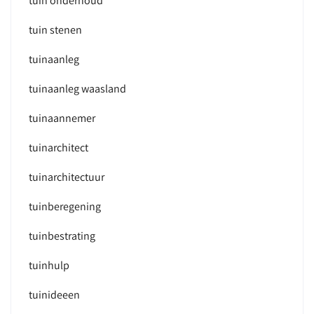
tuin onderhoud
tuin stenen
tuinaanleg
tuinaanleg waasland
tuinaannemer
tuinarchitect
tuinarchitectuur
tuinberegening
tuinbestrating
tuinhulp
tuinideeen