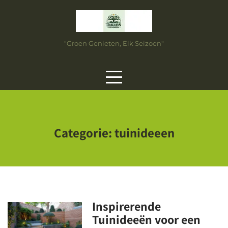
Skip
to
content
"Groen Genieten, Elk Seizoen"
Categorie:
tuinideeen
Inspirerende
Tuinideeën voor een