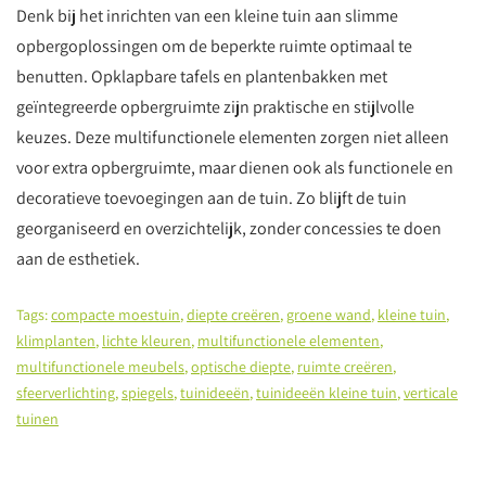
Denk bij het inrichten van een kleine tuin aan slimme
opbergoplossingen om de beperkte ruimte optimaal te
benutten. Opklapbare tafels en plantenbakken met
geïntegreerde opbergruimte zijn praktische en stijlvolle
keuzes. Deze multifunctionele elementen zorgen niet alleen
voor extra opbergruimte, maar dienen ook als functionele en
decoratieve toevoegingen aan de tuin. Zo blijft de tuin
georganiseerd en overzichtelijk, zonder concessies te doen
aan de esthetiek.
Tags:
compacte moestuin
,
diepte creëren
,
groene wand
,
kleine tuin
,
klimplanten
,
lichte kleuren
,
multifunctionele elementen
,
multifunctionele meubels
,
optische diepte
,
ruimte creëren
,
sfeerverlichting
,
spiegels
,
tuinideeën
,
tuinideeën kleine tuin
,
verticale
tuinen