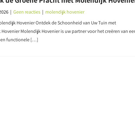
k de Groene Pracht met Molendijk Hovenie
2026
|
Geen reacties
|
molendijk hovenier
Molendijk Hovenier Ontdek de Schoonheid van Uw Tuin met
 Hovenier Molendijk Hovenier is uw partner voor het creëren van ee
 en functionele […]