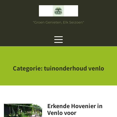
Skip
to
content
"Groen Genieten, Elk Seizoen"
Categorie:
tuinonderhoud venlo
Erkende Hovenier in
Venlo voor