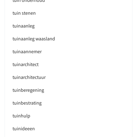
tuin onderhoud
tuin stenen
tuinaanleg
tuinaanleg waasland
tuinaannemer
tuinarchitect
tuinarchitectuur
tuinberegening
tuinbestrating
tuinhulp
tuinideeen