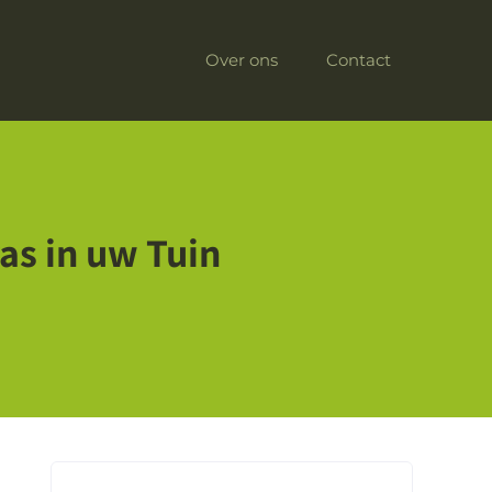
Over ons
Contact
as in uw Tuin