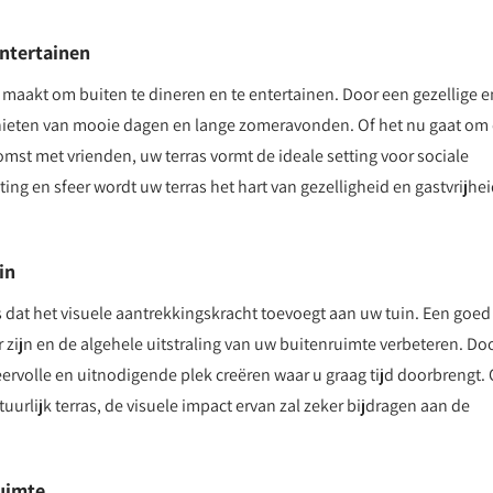
entertainen
 maakt om buiten te dineren en te entertainen. Door een gezellige e
enieten van mooie dagen en lange zomeravonden. Of het nu gaat om
omst met vrienden, uw terras vormt de ideale setting voor sociale
chting en sfeer wordt uw terras het hart van gezelligheid en gastvrijhei
in
s dat het visuele aantrekkingskracht toevoegt aan uw tuin. Een goed
zijn en de algehele uitstraling van uw buitenruimte verbeteren. Doo
ervolle en uitnodigende plek creëren waar u graag tijd doorbrengt. 
uurlijk terras, de visuele impact ervan zal zeker bijdragen aan de
uimte