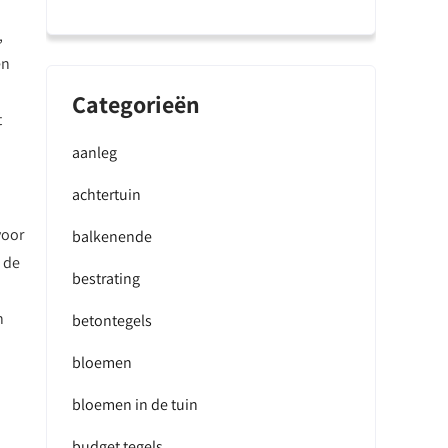
,
en
Categorieën
t
aanleg
achtertuin
voor
balkenende
 de
bestrating
n
betontegels
bloemen
bloemen in de tuin
budget tegels