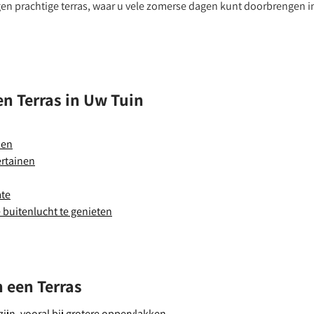
en prachtige terras, waar u vele zomerse dagen kunt doorbrengen i
n Terras in Uw Tuin
nen
ertainen
mte
 buitenlucht te genieten
 een Terras
ijn, vooral bij grotere oppervlakken.