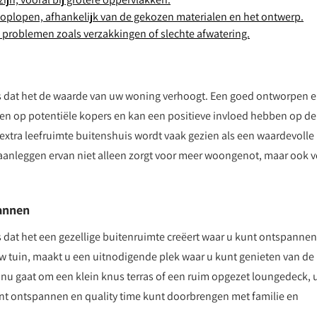
oplopen, afhankelijk van de gekozen materialen en het ontwerp.
t problemen zoals verzakkingen of slechte afwatering.
is dat het de waarde van uw woning verhoogt. Een goed ontworpen 
en op potentiële kopers en kan een positieve invloed hebben op de
 extra leefruimte buitenshuis wordt vaak gezien als een waardevolle
aanleggen ervan niet alleen zorgt voor meer woongenot, maar ook 
pannen
s dat het een gezellige buitenruimte creëert waar u kunt ontspannen
uw tuin, maakt u een uitnodigende plek waar u kunt genieten van de
t nu gaat om een ​​klein knus terras of een ruim opgezet loungedeck,
kunt ontspannen en quality time kunt doorbrengen met familie en