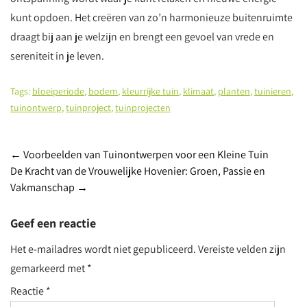
kunt opdoen. Het creëren van zo’n harmonieuze buitenruimte
draagt bij aan je welzijn en brengt een gevoel van vrede en
sereniteit in je leven.
Tags:
bloeiperiode
,
bodem
,
kleurrijke tuin
,
klimaat
,
planten
,
tuinieren
,
tuinontwerp
,
tuinproject
,
tuinprojecten
Post
←
Voorbeelden van Tuinontwerpen voor een Kleine Tuin
De Kracht van de Vrouwelijke Hovenier: Groen, Passie en
navigation
Vakmanschap
→
Geef een reactie
Het e-mailadres wordt niet gepubliceerd.
Vereiste velden zijn
gemarkeerd met
*
Reactie
*