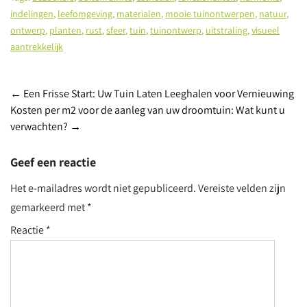
indelingen
,
leefomgeving
,
materialen
,
mooie tuinontwerpen
,
natuur
,
ontwerp
,
planten
,
rust
,
sfeer
,
tuin
,
tuinontwerp
,
uitstraling
,
visueel
aantrekkelijk
Post
←
Een Frisse Start: Uw Tuin Laten Leeghalen voor Vernieuwing
Kosten per m2 voor de aanleg van uw droomtuin: Wat kunt u
navigation
verwachten?
→
Geef een reactie
Het e-mailadres wordt niet gepubliceerd.
Vereiste velden zijn
gemarkeerd met
*
Reactie
*