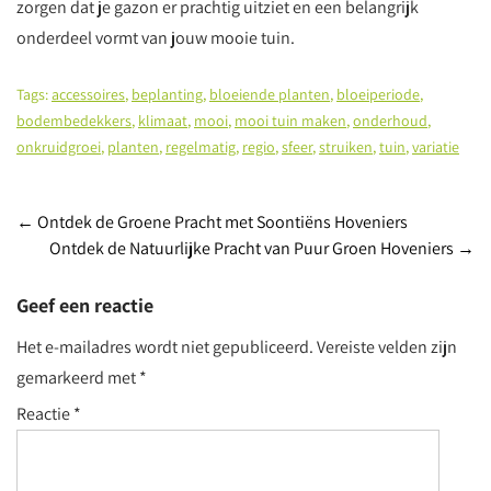
zorgen dat je gazon er prachtig uitziet en een belangrijk
onderdeel vormt van jouw mooie tuin.
Tags:
accessoires
,
beplanting
,
bloeiende planten
,
bloeiperiode
,
bodembedekkers
,
klimaat
,
mooi
,
mooi tuin maken
,
onderhoud
,
onkruidgroei
,
planten
,
regelmatig
,
regio
,
sfeer
,
struiken
,
tuin
,
variatie
Post
←
Ontdek de Groene Pracht met Soontiëns Hoveniers
Ontdek de Natuurlijke Pracht van Puur Groen Hoveniers
→
navigation
Geef een reactie
Het e-mailadres wordt niet gepubliceerd.
Vereiste velden zijn
gemarkeerd met
*
Reactie
*