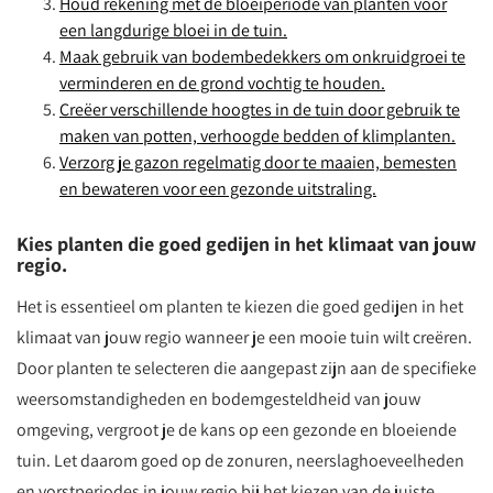
Houd rekening met de bloeiperiode van planten voor
een langdurige bloei in de tuin.
Maak gebruik van bodembedekkers om onkruidgroei te
verminderen en de grond vochtig te houden.
Creëer verschillende hoogtes in de tuin door gebruik te
maken van potten, verhoogde bedden of klimplanten.
Verzorg je gazon regelmatig door te maaien, bemesten
en bewateren voor een gezonde uitstraling.
Kies planten die goed gedijen in het klimaat van jouw
regio.
Het is essentieel om planten te kiezen die goed gedijen in het
klimaat van jouw regio wanneer je een mooie tuin wilt creëren.
Door planten te selecteren die aangepast zijn aan de specifieke
weersomstandigheden en bodemgesteldheid van jouw
omgeving, vergroot je de kans op een gezonde en bloeiende
tuin. Let daarom goed op de zonuren, neerslaghoeveelheden
en vorstperiodes in jouw regio bij het kiezen van de juiste