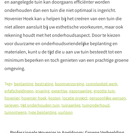
en aangelegde tuin kan doorgaans efficiënter worden
onderhouden dan een tuin die niet optimaal is ingericht.
Hovenier Hoek kan u helpen bij het creëren van een tuin die
niet alleen aansluit bij uw esthetische voorkeuren, maar ook
rekening houdt met het onderhoudsaspect. Door te kiezen
voor duurzame en onderhoudsvriendelijke beplanting en
materialen, kunt u de tijd die u aan uw tuin besteedt tot een
minimum beperken en toch genieten van een prachtige groene
omgeving.
Tags:
beplanting
,
bestrating
,
boomverzorging
,
complexiteit werk
,
erfafscheidingen
,
ervaring
,
expertise
,
gazonaanleg
,
grootte tuin
,
hovenier
,
hovenier hoek
,
kosten
,
locatie project
,
persoonlijke wensen
,
tarieven
,
tijd onderhouden tuin
,
tuinaanleg
,
tuinonderhoud
,
tuinontwerp
,
type beplanting
,
uurloon
←
Professionele Hovenier in Apeldoorn: Groene Verbeelding