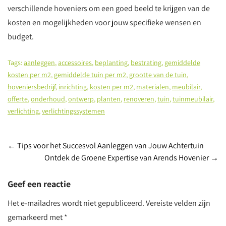
verschillende hoveniers om een goed beeld te krijgen van de
kosten en mogelijkheden voor jouw specifieke wensen en
budget.
Tags:
aanleggen
,
accessoires
,
beplanting
,
bestrating
,
gemiddelde
kosten per m2
,
gemiddelde tuin per m2
,
grootte van de tuin
,
hoveniersbedrijf
,
inrichting
,
kosten per m2
,
materialen
,
meubilair
,
offerte
,
onderhoud
,
ontwerp
,
planten
,
renoveren
,
tuin
,
tuinmeubilair
,
verlichting
,
verlichtingssystemen
Post
←
Tips voor het Succesvol Aanleggen van Jouw Achtertuin
Ontdek de Groene Expertise van Arends Hovenier
→
navigation
Geef een reactie
Het e-mailadres wordt niet gepubliceerd.
Vereiste velden zijn
gemarkeerd met
*