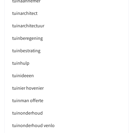
tuinaannemer
tuinarchitect
tuinarchitectuur
tuinberegening
tuinbestrating
tuinhulp
tuinideeen
tuinier hovenier
tuinman offerte
tuinonderhoud
tuinonderhoud venlo