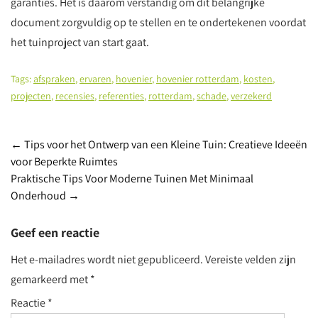
garanties. Het is daarom verstandig om dit belangrijke
document zorgvuldig op te stellen en te ondertekenen voordat
het tuinproject van start gaat.
Tags:
afspraken
,
ervaren
,
hovenier
,
hovenier rotterdam
,
kosten
,
projecten
,
recensies
,
referenties
,
rotterdam
,
schade
,
verzekerd
Post
←
Tips voor het Ontwerp van een Kleine Tuin: Creatieve Ideeën
voor Beperkte Ruimtes
navigation
Praktische Tips Voor Moderne Tuinen Met Minimaal
Onderhoud
→
Geef een reactie
Het e-mailadres wordt niet gepubliceerd.
Vereiste velden zijn
gemarkeerd met
*
Reactie
*