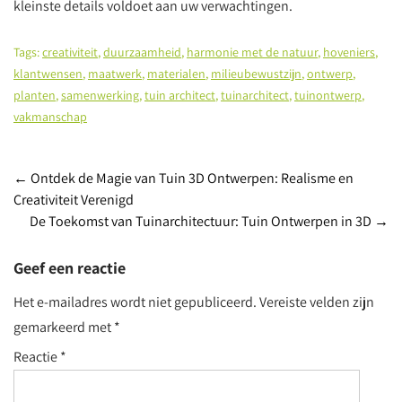
kleinste details voldoet aan uw verwachtingen.
Tags:
creativiteit
,
duurzaamheid
,
harmonie met de natuur
,
hoveniers
,
klantwensen
,
maatwerk
,
materialen
,
milieubewustzijn
,
ontwerp
,
planten
,
samenwerking
,
tuin architect
,
tuinarchitect
,
tuinontwerp
,
vakmanschap
Post
←
Ontdek de Magie van Tuin 3D Ontwerpen: Realisme en
Creativiteit Verenigd
navigation
De Toekomst van Tuinarchitectuur: Tuin Ontwerpen in 3D
→
Geef een reactie
Het e-mailadres wordt niet gepubliceerd.
Vereiste velden zijn
gemarkeerd met
*
Reactie
*