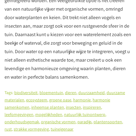
geïntegreerd worden. Een veelgebruikte optie is het creëren
van een natuurlijke vijver met organische vormen, omringd
door waterplanten en keien. Dit trekt niet alleen vogels en
insecten aan, maar zorgt ook voor een rustgevende sfeer in de
tuin. Daarnaast kunt u kiezen voor een waterelement zoals een
beekje of waterval, die zorgt voor beweging en geluid in de
tuin. Door water op een natuurlijke wijze te integreren, voegt u
niet alleen esthetische waarde toe, maar creëert u ook een
levendige en harmonieuze omgeving waarin planten, dieren
en water in perfecte balans samenkomen.
Tags:
biodiversiteit
,
bloementuin
,
dieren
,
duurzaamheid
,
duurzame
materialen
,
ecosysteem
,
groene oase
,
harmonie
,
harmonie
samenkomen
,
inheemse planten
,
insecten
,
inspireren
,
leefomgevingen
,
mogelijkheden
,
natuurlijk tuinontwerp
,
onderhoudsgemak
,
organische vormen
,
paradijs
,
plantensoorten
,
rust
,
strakke vormgeving
,
tuineigenaar