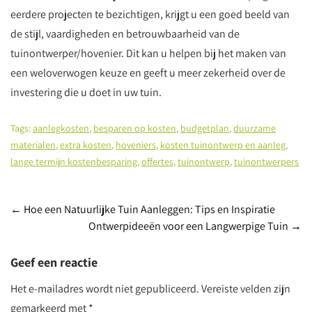
eerdere projecten te bezichtigen, krijgt u een goed beeld van
de stijl, vaardigheden en betrouwbaarheid van de
tuinontwerper/hovenier. Dit kan u helpen bij het maken van
een weloverwogen keuze en geeft u meer zekerheid over de
investering die u doet in uw tuin.
Tags:
aanlegkosten
,
besparen op kosten
,
budgetplan
,
duurzame
materialen
,
extra kosten
,
hoveniers
,
kosten tuinontwerp en aanleg
,
lange termijn kostenbesparing
,
offertes
,
tuinontwerp
,
tuinontwerpers
Post
←
Hoe een Natuurlijke Tuin Aanleggen: Tips en Inspiratie
Ontwerpideeën voor een Langwerpige Tuin
→
navigation
Geef een reactie
Het e-mailadres wordt niet gepubliceerd.
Vereiste velden zijn
gemarkeerd met
*