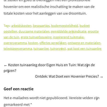
hovenier om een realistische inschatting te maken van de
totale kosten voor het aanleggen van uw droomtuin.
Tags:
arbeidskosten
,
bespaartips
,
bodemgesteldheid
,
budget
opstellen
,
duurzame materialen
,
gemiddelde prijsindicatie
,
grootte
van de tuin
,
grote tuinverbouwing
,
inspirerend tuinmake-
overprogramma
,
kosten
,
offertes vergelijken
,
ontwerp en materialen
,
televisieprogramma
,
tuinaanleg
,
tuinproject
,
wat kost een tuinaanleg
Post
←
Kosten tuinaanleg door Eigen Huis en Tuin: Wat zijn de
prijzen?
navigation
Ontdek: Wat Doet een Hovenier Precies?
→
Geef een reactie
Het e-mailadres wordt niet gepubliceerd.
Vereiste velden zijn
gemarkeerd met
*