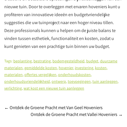
nieuwe tuin. Door te overleggen met ervaren hoveniers kunt u
profiteren van innovatieve ideeën en budgetvriendelijke
suggesties die uw tuinproject naar een hoger niveau tillen.
Deze professionals kunnen u helpen om de juiste balans te
vinden tussen esthetiek, functionaliteit en kosten, zodat u
kunt genieten van een prachtige tuin binnen uw budget.
Tags:
beplanting
,
bestrating
,
bodemgesteldheid
,
budget
,
duurzame
materialen
,
gemiddelde kosten
,
hovenier
,
investering
,
kosten
,
materialen
,
offertes vergelijken
,
onderhoudskosten
,
onderhoudsvriendelijkheid
,
ontwerp
,
toevoegingen
,
tuin aanleggen
,
verlichting
,
wat kost een nieuwe tuin aanleggen
Post
←
Ontdek de Groene Pracht met Van Geel Hoveniers
Ontdek de Groene Pracht met Vallei Hoveniers
→
navigation