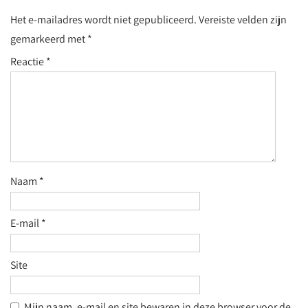
Het e-mailadres wordt niet gepubliceerd.
Vereiste velden zijn
gemarkeerd met
*
Reactie
*
Naam
*
E-mail
*
Site
Mijn naam, e-mail en site bewaren in deze browser voor de