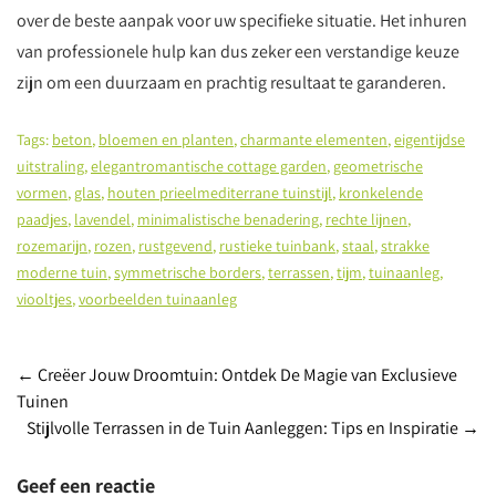
over de beste aanpak voor uw specifieke situatie. Het inhuren
van professionele hulp kan dus zeker een verstandige keuze
zijn om een duurzaam en prachtig resultaat te garanderen.
Tags:
beton
,
bloemen en planten
,
charmante elementen
,
eigentijdse
uitstraling
,
elegantromantische cottage garden
,
geometrische
vormen
,
glas
,
houten prieelmediterrane tuinstijl
,
kronkelende
paadjes
,
lavendel
,
minimalistische benadering
,
rechte lijnen
,
rozemarijn
,
rozen
,
rustgevend
,
rustieke tuinbank
,
staal
,
strakke
moderne tuin
,
symmetrische borders
,
terrassen
,
tijm
,
tuinaanleg
,
viooltjes
,
voorbeelden tuinaanleg
Post
←
Creëer Jouw Droomtuin: Ontdek De Magie van Exclusieve
Tuinen
navigation
Stijlvolle Terrassen in de Tuin Aanleggen: Tips en Inspiratie
→
Geef een reactie