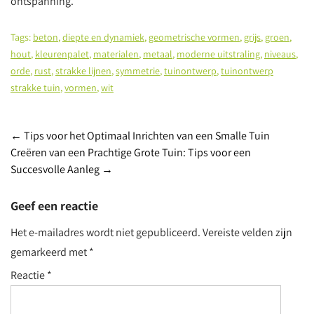
ontspanning.
Tags:
beton
,
diepte en dynamiek
,
geometrische vormen
,
grijs
,
groen
,
hout
,
kleurenpalet
,
materialen
,
metaal
,
moderne uitstraling
,
niveaus
,
orde
,
rust
,
strakke lijnen
,
symmetrie
,
tuinontwerp
,
tuinontwerp
strakke tuin
,
vormen
,
wit
Post
←
Tips voor het Optimaal Inrichten van een Smalle Tuin
Creëren van een Prachtige Grote Tuin: Tips voor een
navigation
Succesvolle Aanleg
→
Geef een reactie
Het e-mailadres wordt niet gepubliceerd.
Vereiste velden zijn
gemarkeerd met
*
Reactie
*