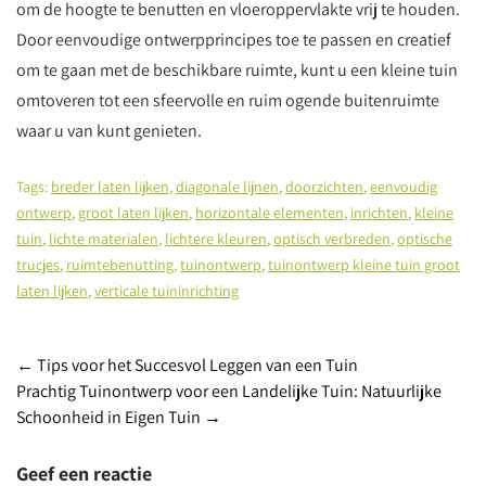
om de hoogte te benutten en vloeroppervlakte vrij te houden.
Door eenvoudige ontwerpprincipes toe te passen en creatief
om te gaan met de beschikbare ruimte, kunt u een kleine tuin
omtoveren tot een sfeervolle en ruim ogende buitenruimte
waar u van kunt genieten.
Tags:
breder laten lijken
,
diagonale lijnen
,
doorzichten
,
eenvoudig
ontwerp
,
groot laten lijken
,
horizontale elementen
,
inrichten
,
kleine
tuin
,
lichte materialen
,
lichtere kleuren
,
optisch verbreden
,
optische
trucjes
,
ruimtebenutting
,
tuinontwerp
,
tuinontwerp kleine tuin groot
laten lijken
,
verticale tuininrichting
Post
←
Tips voor het Succesvol Leggen van een Tuin
Prachtig Tuinontwerp voor een Landelijke Tuin: Natuurlijke
navigation
Schoonheid in Eigen Tuin
→
Geef een reactie