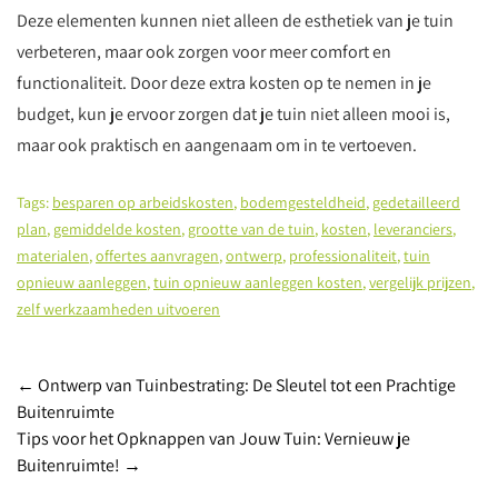
Deze elementen kunnen niet alleen de esthetiek van je tuin
verbeteren, maar ook zorgen voor meer comfort en
functionaliteit. Door deze extra kosten op te nemen in je
budget, kun je ervoor zorgen dat je tuin niet alleen mooi is,
maar ook praktisch en aangenaam om in te vertoeven.
Tags:
besparen op arbeidskosten
,
bodemgesteldheid
,
gedetailleerd
plan
,
gemiddelde kosten
,
grootte van de tuin
,
kosten
,
leveranciers
,
materialen
,
offertes aanvragen
,
ontwerp
,
professionaliteit
,
tuin
opnieuw aanleggen
,
tuin opnieuw aanleggen kosten
,
vergelijk prijzen
,
zelf werkzaamheden uitvoeren
Post
←
Ontwerp van Tuinbestrating: De Sleutel tot een Prachtige
Buitenruimte
navigation
Tips voor het Opknappen van Jouw Tuin: Vernieuw je
Buitenruimte!
→