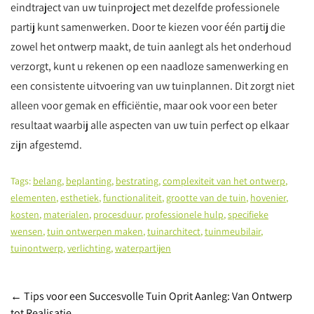
eindtraject van uw tuinproject met dezelfde professionele
partij kunt samenwerken. Door te kiezen voor één partij die
zowel het ontwerp maakt, de tuin aanlegt als het onderhoud
verzorgt, kunt u rekenen op een naadloze samenwerking en
een consistente uitvoering van uw tuinplannen. Dit zorgt niet
alleen voor gemak en efficiëntie, maar ook voor een beter
resultaat waarbij alle aspecten van uw tuin perfect op elkaar
zijn afgestemd.
Tags:
belang
,
beplanting
,
bestrating
,
complexiteit van het ontwerp
,
elementen
,
esthetiek
,
functionaliteit
,
grootte van de tuin
,
hovenier
,
kosten
,
materialen
,
procesduur
,
professionele hulp
,
specifieke
wensen
,
tuin ontwerpen maken
,
tuinarchitect
,
tuinmeubilair
,
tuinontwerp
,
verlichting
,
waterpartijen
Post
←
Tips voor een Succesvolle Tuin Oprit Aanleg: Van Ontwerp
tot Realisatie