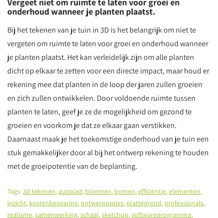
Vergeet niet om ruimte te laten voor groei en
onderhoud wanneer je planten plaatst.
Bij het tekenen van je tuin in 3D is het belangrijk om niet te
vergeten om ruimte te laten voor groei en onderhoud wanneer
je planten plaatst. Het kan verleidelijk zijn om alle planten
dicht op elkaar te zetten voor een directe impact, maar houd er
rekening mee dat planten in de loop der jaren zullen groeien
en zich zullen ontwikkelen. Door voldoende ruimte tussen
planten te laten, geef je ze de mogelijkheid om gezond te
groeien en voorkom je dat ze elkaar gaan verstikken.
Daarnaast maak je het toekomstige onderhoud van je tuin een
stuk gemakkelijker door al bij het ontwerp rekening te houden
met de groeipotentie van de beplanting.
Tags:
3d tekenen
,
autocad
,
bloemen
,
bomen
,
efficiëntie
,
elementen
,
inzicht
,
kostenbesparing
,
ontwerpopties
,
plattegrond
,
professionals
,
realisme
,
samenwerking
,
schaal
,
sketchup
,
softwareprogramma
,