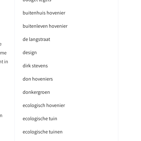
buitenhuis hovenier
buitenleven hovenier
de langstraat
e
design
arme
t in
dirk stevens
don hoveniers
donkergroen
ecologisch hovenier
jn
ecologische tuin
ecologische tuinen