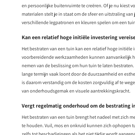
en persoonlijke buitenruimte te creëren. Of je nu kiest vo
materialen stelt je in staat om de sfeer en uitstraling va
verschillende legpatronen en kleuren spelen om een tuin 
Kan een relatief hoge initiële investering vereis
Het bestraten van een tuin kan een relatief hoge initiële
voorbereidende werkzaamheden kunnen aanvankelijk hoo
nemen van de beslissing om hun tuin te laten bestraten.
lange termijn vaak loont door de duurzaamheid en esthe
is daarom verstandig om de kosten zorgvuldig af te wege
van onderhoudsgemak en visuele aantrekkingskracht.
Vergt regelmatig onderhoud om de bestrating i
Het bestraten van een tuin brengt het nadeel met zich m
te houden. Vuil, mos en onkruid kunnen zich ophopen tuss
zelfs tot beschadigingen als het niet tijdig wordt aangepa