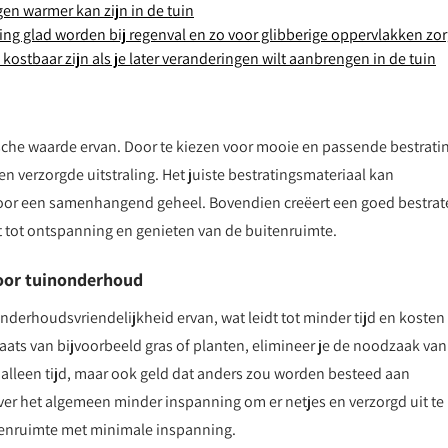
n warmer kan zijn in de tuin
ting glad worden bij regenval en zo voor glibberige oppervlakken zo
kostbaar zijn als je later veranderingen wilt aanbrengen in de tuin
ische waarde ervan. Door te kiezen voor mooie en passende bestrati
een verzorgde uitstraling. Het juiste bestratingsmateriaal kan
voor een samenhangend geheel. Bovendien creëert een goed bestrat
t tot ontspanning en genieten van de buitenruimte.
voor tuinonderhoud
onderhoudsvriendelijkheid ervan, wat leidt tot minder tijd en kosten
aats van bijvoorbeeld gras of planten, elimineer je de noodzaak van
 alleen tijd, maar ook geld dat anders zou worden besteed aan
r het algemeen minder inspanning om er netjes en verzorgd uit te
itenruimte met minimale inspanning.