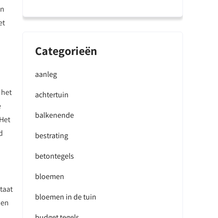
in
et
Categorieën
aanleg
 het
achtertuin
e
balkenende
 Het
d
bestrating
betontegels
bloemen
taat
bloemen in de tuin
 en
budget tegels