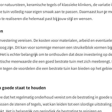
or natuursteen, keramische tegels of klassieke klinkers, de variatie 
n je tuin volledig naar eigen smaak aan te passen. Daarnaast kun je m
te realiseren die helemaal past bij jouw stijl en wensen.
en
 investering vereisen. De kosten voor materialen, arbeid en eventuele
g zijn. Dit kan voor sommige mensen een struikelblok vormen bij
 Het is echter belangrijk om te onthouden dat deze investering op d
tische meerwaarde die een goed bestrate tuin met zich meebrengt.
n tegen de voordelen die een bestrate tuin kan bieden op het gebie
n goede staat te houden
ee dat het regelmatig onderhoud vereist om de bestrating in goede s
en de stenen of tegels, wat kan leiden tot een slordige uitstraling
kt. Het is belangrijk om periodiek de bestrating te reinigen en