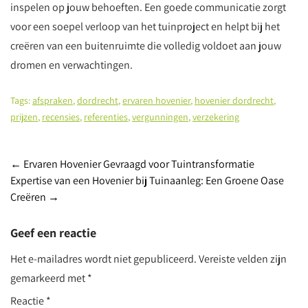
inspelen op jouw behoeften. Een goede communicatie zorgt
voor een soepel verloop van het tuinproject en helpt bij het
creëren van een buitenruimte die volledig voldoet aan jouw
dromen en verwachtingen.
Tags:
afspraken
,
dordrecht
,
ervaren hovenier
,
hovenier dordrecht
,
prijzen
,
recensies
,
referenties
,
vergunningen
,
verzekering
Post
←
Ervaren Hovenier Gevraagd voor Tuintransformatie
Expertise van een Hovenier bij Tuinaanleg: Een Groene Oase
navigation
Creëren
→
Geef een reactie
Het e-mailadres wordt niet gepubliceerd.
Vereiste velden zijn
gemarkeerd met
*
Reactie
*