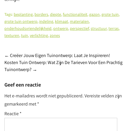
Tags:
beplanting
,
borders
,
diepte
,
functionaliteit
,
gazon
,
grote tuin
,
grote tuin ontwerp
,
indeling
,
klimaat
,
materialen
,
onderhoudsvriendelijkheid
,
ontwerp
,
perspectief
,
structuur
,
terras
,
texturen
,
tuin
,
verlichting
,
zones
Post
←
Creëer Jouw Eigen Tuinontwerp: Laat Je Inspireren!
Kosten Tuin Ontwerp: Wat Zijn De Tarieven Voor Een Prachtig
navigation
Tuinontwerp?
→
Geef een reactie
Het e-mailadres wordt niet gepubliceerd.
Vereiste velden zijn
gemarkeerd met
*
Reactie
*