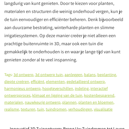
langdurig van kunt genieten. Door te kiezen voor planten,
materialen en structuren die weinig onderhoud vergen, kun je
de tuin eenvoudiger en efficiënter beheren. Denk bijvoorbeeld
aan duurzame bestrating, winterharde planten en slimme
irrigatiesystemen. Op deze manier creëer je niet alleen een
prachtige buitenruimte in 3D, maar ook een tuin die
gemakkelijk te onderhouden is en waar je lange tijd van kunt
genieten zonder al te veel inspanning.
Tags:
3d ontwerp
,
3d ontwerp tuin
,
aanleggen
,
balans
,
beplanting
,
diepte creëren
,
efficiënt
,
elementen
,
gedetailleerd ontwerp
,
harmonieus ontwerp
,
hoogteverschillen
,
indeling
,
interactief
ontwerpproces
,
klimaat en ligging van de tuin
,
kostenbesparend
,
materialen
,
nauwkeurig ontwerp
,
plannen
,
planten en bloemen
,
realisme
,
texturen
,
tuin
,
tuindromen
,
verhoudingen
,
visualisatie
←
Innovatief 3D Tuinontwerp: Breng Uw Tuindromen tot Leven