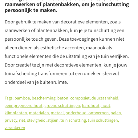
raamwerken of plantenbakken, om je tuinschutting
persoonlijk te maken.
Door gebruik te maken van decoratieve elementen, zoals
raamwerken of plantenbakken, kun je je tuinschutting een
persoonlijke touch geven. Deze toevoegingen kunnen niet
alleen dienen als esthetische accenten, maar ook als
functionele elementen die de uitstraling van je tuin verrijken.
Door creatief te zijn met decoratieve elementen, kun je jouw
tuinafscheiding transformeren tot een uniek en sfeervol
onderdeel van je buitenruimte.
Tags:
bamboe
,
bescherming
,
beton
,
composiet
,
duurzaamheid
,
geïmpregneerd hout
,
groene schuttingen
,
hardhout
,
hout
,
klimplanten
,
materialen
,
metaal
,
onderhoud
,
ontwerpen
,
palen
,
privacy
,
riet
,
stevigheid
,
stijlen
,
tuin schutting
,
tuin schuttingen
,
verankeren