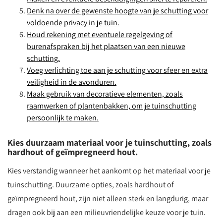
Denk na over de gewenste hoogte van je schutting voor
voldoende privacy in je tuin.
Houd rekening met eventuele regelgeving of
burenafspraken bij het plaatsen van een nieuwe
schutting.
Voeg verlichting toe aan je schutting voor sfeer en extra
veiligheid in de avonduren.
Maak gebruik van decoratieve elementen, zoals
raamwerken of plantenbakken, om je tuinschutting
persoonlijk te maken.
Kies duurzaam materiaal voor je tuinschutting, zoals
hardhout of geïmpregneerd hout.
Kies verstandig wanneer het aankomt op het materiaal voor je
tuinschutting. Duurzame opties, zoals hardhout of
geïmpregneerd hout, zijn niet alleen sterk en langdurig, maar
dragen ook bij aan een milieuvriendelijke keuze voor je tuin.