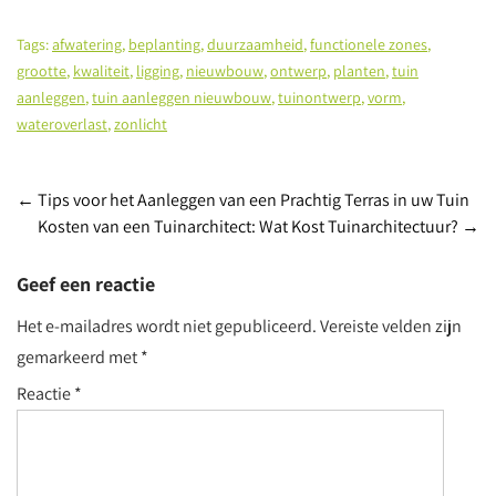
Tags:
afwatering
,
beplanting
,
duurzaamheid
,
functionele zones
,
grootte
,
kwaliteit
,
ligging
,
nieuwbouw
,
ontwerp
,
planten
,
tuin
aanleggen
,
tuin aanleggen nieuwbouw
,
tuinontwerp
,
vorm
,
wateroverlast
,
zonlicht
Post
←
Tips voor het Aanleggen van een Prachtig Terras in uw Tuin
Kosten van een Tuinarchitect: Wat Kost Tuinarchitectuur?
→
navigation
Geef een reactie
Het e-mailadres wordt niet gepubliceerd.
Vereiste velden zijn
gemarkeerd met
*
Reactie
*