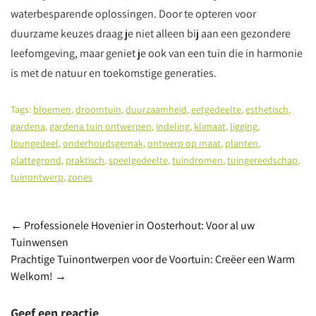
waterbesparende oplossingen. Door te opteren voor
duurzame keuzes draag je niet alleen bij aan een gezondere
leefomgeving, maar geniet je ook van een tuin die in harmonie
is met de natuur en toekomstige generaties.
Tags:
bloemen
,
droomtuin
,
duurzaamheid
,
eetgedeelte
,
esthetisch
,
gardena
,
gardena tuin ontwerpen
,
indeling
,
klimaat
,
ligging
,
loungedeel
,
onderhoudsgemak
,
ontwerp op maat
,
planten
,
plattegrond
,
praktisch
,
speelgedeelte
,
tuindromen
,
tuingereedschap
,
tuinontwerp
,
zones
Post
←
Professionele Hovenier in Oosterhout: Voor al uw
Tuinwensen
navigation
Prachtige Tuinontwerpen voor de Voortuin: Creëer een Warm
Welkom!
→
Geef een reactie