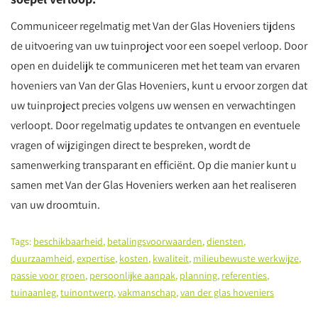
Communiceer regelmatig met Van der Glas Hoveniers tijdens
de uitvoering van uw tuinproject voor een soepel verloop. Door
open en duidelijk te communiceren met het team van ervaren
hoveniers van Van der Glas Hoveniers, kunt u ervoor zorgen dat
uw tuinproject precies volgens uw wensen en verwachtingen
verloopt. Door regelmatig updates te ontvangen en eventuele
vragen of wijzigingen direct te bespreken, wordt de
samenwerking transparant en efficiënt. Op die manier kunt u
samen met Van der Glas Hoveniers werken aan het realiseren
van uw droomtuin.
Tags:
beschikbaarheid
,
betalingsvoorwaarden
,
diensten
,
duurzaamheid
,
expertise
,
kosten
,
kwaliteit
,
milieubewuste werkwijze
,
passie voor groen
,
persoonlijke aanpak
,
planning
,
referenties
,
tuinaanleg
,
tuinontwerp
,
vakmanschap
,
van der glas hoveniers