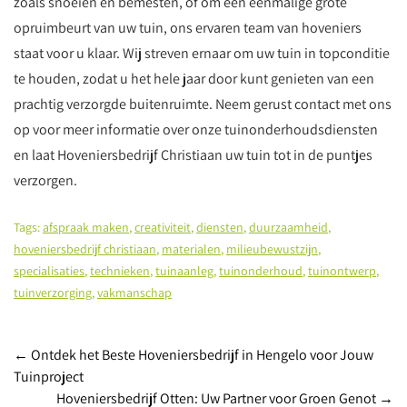
zoals snoeien en bemesten, of om een eenmalige grote
opruimbeurt van uw tuin, ons ervaren team van hoveniers
staat voor u klaar. Wij streven ernaar om uw tuin in topconditie
te houden, zodat u het hele jaar door kunt genieten van een
prachtig verzorgde buitenruimte. Neem gerust contact met ons
op voor meer informatie over onze tuinonderhoudsdiensten
en laat Hoveniersbedrijf Christiaan uw tuin tot in de puntjes
verzorgen.
Tags:
afspraak maken
,
creativiteit
,
diensten
,
duurzaamheid
,
hoveniersbedrijf christiaan
,
materialen
,
milieubewustzijn
,
specialisaties
,
technieken
,
tuinaanleg
,
tuinonderhoud
,
tuinontwerp
,
tuinverzorging
,
vakmanschap
Post
←
Ontdek het Beste Hoveniersbedrijf in Hengelo voor Jouw
Tuinproject
navigation
Hoveniersbedrijf Otten: Uw Partner voor Groen Genot
→