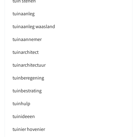
tuin stenen
tuinaanleg
tuinaanleg waasland
tuinaannemer
tuinarchitect
tuinarchitectuur
tuinberegening
tuinbestrating
tuinhulp
tuinideeen
tuinier hovenier